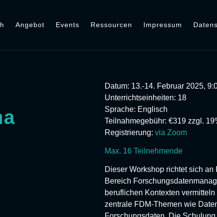
ch
Angebot
Events
Ressourcen
Impressum
Datens
Datum:
13.-14. Februar 2025, 9:
Unterrichtseinheiten
: 18
Sprache:
Englisch
ma
Teilnahmegebühr:
€319 zzgl. 19
Registrierung:
via Zoom
Max. 16 Teilnehmende
Dieser Workshop richtet sich a
Bereich Forschungsdatenmanage
beruflichen Kontexten vermitteln
zentrale FDM-Themen wie Daten
Forschungsdaten. Die Schulung 