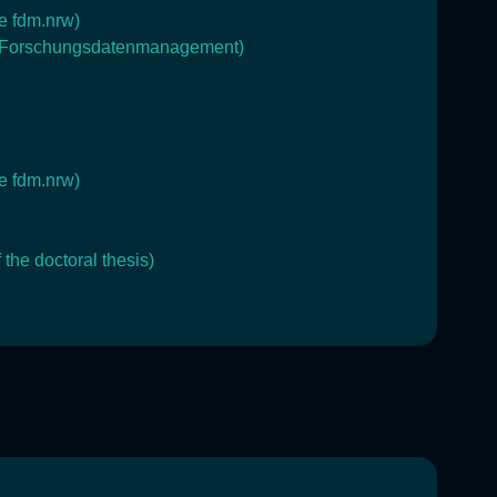
ve fdm.nrw)
rs Forschungsdatenmanagement)
ve fdm.nrw)
the doctoral thesis)