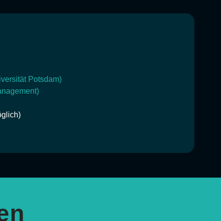
iversität Potsdam)
management)
glich)
en