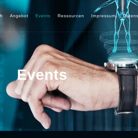
ch
Angebot
Events
Ressourcen
Impressum
Datens
Events