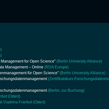
u)
u)
a Management for Open Science”
(Berlin University Alliance)
Data Management – Online
(RDA Europe)
atenmanagement für Open Science”
(Berlin University Alliance)
orschungsdatenmanagement
(Zertifikatskurs Forschungsdaten
orschungsdatenmanagement
(Berlin; zur Buchung)
furt (Oder))
t Viadrina Franfurt (Oder))